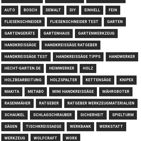
AUTO
BOSCH
DEWALT
DIY
EINHELL
FEIN
FLIESENSCHNEIDER
FLIESENSCHNEIDER TEST
GARTEN
GARTENGERÄTE
GARTENHAUS
GARTENWERKZEUG
HANDKREISSÄGE
HANDKREISSÄGE RATGEBER
HANDKREISSÄGE TEST
HANDKREISSÄGE TIPPS
HANDWERKER
HECHT-GARTEN.DE
HEIMWERKER
HOLZ
HOLZBEARBEITUNG
HOLZSPALTER
KETTENSÄGE
KNIPEX
MAKITA
METABO
MINI HANDKREISSÄGE
MÄHROBOTER
RASENMÄHER
RATGEBER
RATGEBER WERKZEUGMATERIALIEN
SCHAUKEL
SCHLAGSCHRAUBER
SICHERHEIT
SPIELTURM
SÄGEN
TISCHKREISSAEGE
WERKBANK
WERKSTATT
WERKZEUG
WOLFCRAFT
WORX