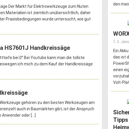
den meis
säge Der Markt für Elektrowerkzeuge zum Nuten
n Materialien ist ziemlich unübersichtlich, daher
nter Praxisbedingungen wurde untersucht, wie gut
WORX
3. Janu
ta HS7601J Handkreissäge
Ein Akku
das ist 
iefe bei 0° Bei Youtube kann man die tollste
PowerSha
 deswegen ich mich zu dem Kauf der Handkreissäge
einen ei
vorzuhal
Volt-Pla
dkreissäge
t Werkzeuge gehören zu den besten Werkzeugen am
reinzelt auch in Baumärkten gibt, ist der Anspruch
Siche
len Anwender oder
[…]
Tipps
Heim