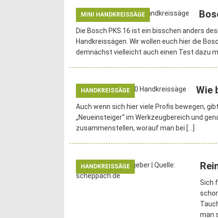
Bos
MINI HANDKREISSÄGE
Die Bosch PKS 16 ist ein bisschen anders des
Handkreissägen. Wir wollen euch hier die Bos
demnächst vielleicht auch einen Test dazu 
Wie 
HANDKREISSÄGE
Auch wenn sich hier viele Profis bewegen, gi
„Neueinsteiger“ im Werkzeugbereich und genau
zusammenstellen, worauf man bei
[…]
Rei
HANDKREISSÄGE
Sich 
schon
Tauch
man s