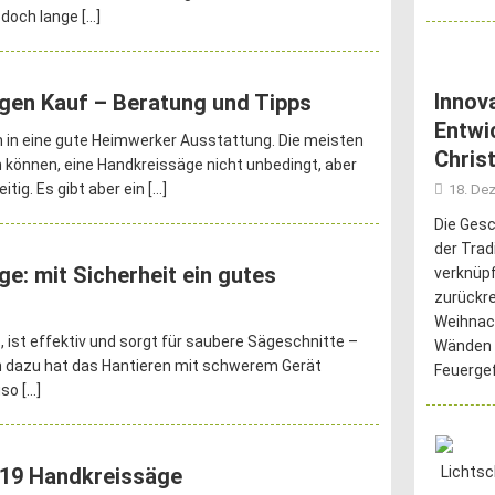
 doch lange
[…]
Innov
gen Kauf – Beratung und Tipps
Entwi
 in eine gute Heimwerker Ausstattung. Die meisten
Chris
 können, eine Handkreissäge nicht unbedingt, aber
tig. Es gibt aber ein
[…]
18. De
Die Gesc
der Tra
e: mit Sicherheit ein gutes
verknüpf
zurückr
Weihnac
 ist effektiv und sorgt für saubere Sägeschnitte –
Wänden 
h dazu hat das Hantieren mit schwerem Gerät
Feuerge
uso
[…]
19 Handkreissäge