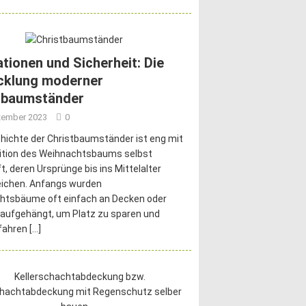
ationen und Sicherheit: Die
cklung moderner
tbaumständer
zember 2023
0
hichte der Christbaumständer ist eng mit
dition des Weihnachtsbaums selbst
t, deren Ursprünge bis ins Mittelalter
eichen. Anfangs wurden
htsbäume oft einfach an Decken oder
aufgehängt, um Platz zu sparen und
fahren
[…]