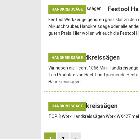
Festool H
HANDKREISSÄGE
Festool Werkzeuge gehören ganz klar zu den e
Akkuschrauber, Handkreissäge oder alle andere
guten Preis. Hier wollen wir euch die Festool
Hecht Handkreissägen
HANDKREISSÄGE
Wir haben die Hecht 1066 Mini Handkreissäge 
Top Produkte von Hecht und passende Hecht 
Handkreissägen
Worx Handkreissägen
HANDKREISSÄGE
TOP 3 Worx Handkreissägen Worx WX427 me
1
2
»