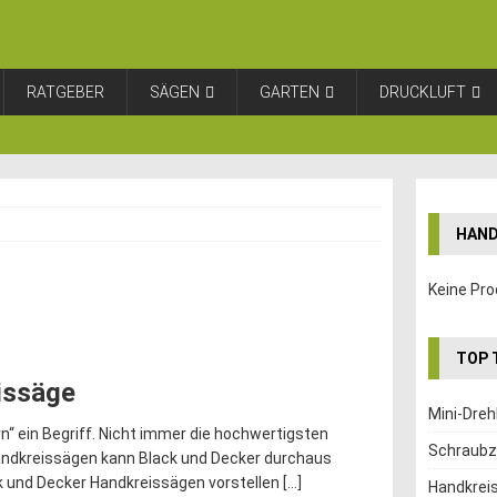
RATGEBER
SÄGEN
GARTEN
DRUCKLUFT
HAND
Keine Pro
TOP 
issäge
Mini-Dre
n“ ein Begriff. Nicht immer die hochwertigsten
Schraubz
andkreissägen kann Black und Decker durchaus
ck und Decker Handkreissägen vorstellen
[…]
Handkrei