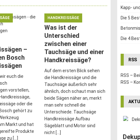
Kapp- un
Die 5 Bes
SSÄGE
HANDKREISSÄGE
Was ist der
Betonmis
Unterschied
Die 4 Bes
zwischen einer
issägen –
Tauchsäge und einer
en Bosch
Handkreissäge?
RSS
issägen
Auf dem ersten Blick sehen
RSS – Be
wir euch die
die Handkreissäge und die
RSS – K
osch
Tauchsäge äußerlich sehr
gen vorstellen,
ähnlich, doch schaut man sich
 Handkreissäge,
beide Sägen näher an, merkt
AKTU
eissäge oder die
man sehr schnell die
 Bosch gehört zu
Unterschiede. Tauchsäge
 Werkzeug
Handkreissäge Aufbau
 am Markt und hat
Sägeblatt und Motor sind
gereifte Produkte
nicht
[…]
Dekup
uge zu
[…]