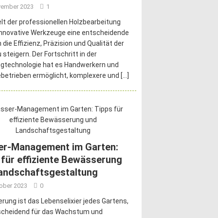
vember 2023
1
elt der professionellen Holzbearbeitung
innovative Werkzeuge eine entscheidende
 die Effizienz, Präzision und Qualität der
 steigern. Der Fortschritt in der
gtechnologie hat es Handwerkern und
ebetrieben ermöglicht, komplexere und
[…]
r-Management im Garten:
 für effiziente Bewässerung
andschaftsgestaltung
tober 2023
0
ung ist das Lebenselixier jedes Gartens,
scheidend für das Wachstum und