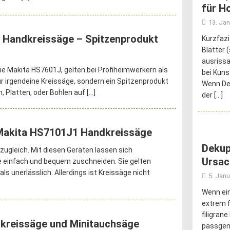
für H
13. Ja
 Handkreissäge – Spitzenprodukt
Kurzfazi
Blätter 
ausrissa
ie Makita HS7601J, gelten bei Profiheimwerkern als
bei Kuns
ur irgendeine Kreissäge, sondern ein Spitzenprodukt
Wenn Dei
, Platten, oder Bohlen auf
[…]
der
[…]
Makita HS7101J1 Handkreissäge
Dekup
zugleich. Mit diesen Geräten lassen sich
Ursac
e einfach und bequem zuschneiden. Sie gelten
ls unerlässlich. Allerdings ist Kreissäge nicht
5. Janu
Wenn ein
extrem f
filigran
kreissäge und Minitauchsäge
passgena