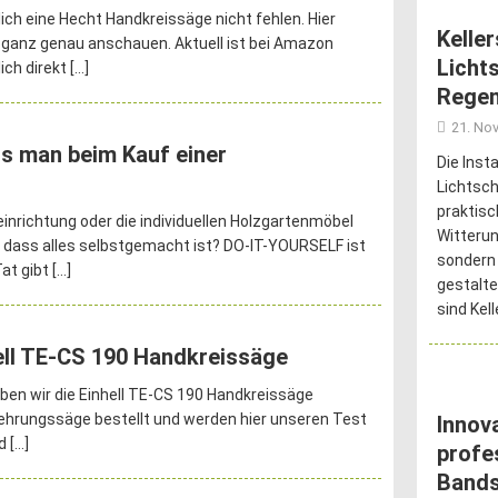
ch eine Hecht Handkreissäge nicht fehlen. Hier
Kelle
 ganz genau anschauen. Aktuell ist bei Amazon
Licht
lich direkt
[…]
Regen
21. No
 man beim Kauf einer
Die Inst
Lichtsch
praktis
inrichtung oder die individuellen Holzgartenmöbel
Witterun
 dass alles selbstgemacht ist? DO-IT-YOURSELF ist
sondern
Tat gibt
[…]
gestalte
sind Kel
ell TE-CS 190 Handkreissäge
ben wir die Einhell TE-CS 190 Handkreissäge
hrungssäge bestellt und werden hier unseren Test
Innov
nd
[…]
profe
Band