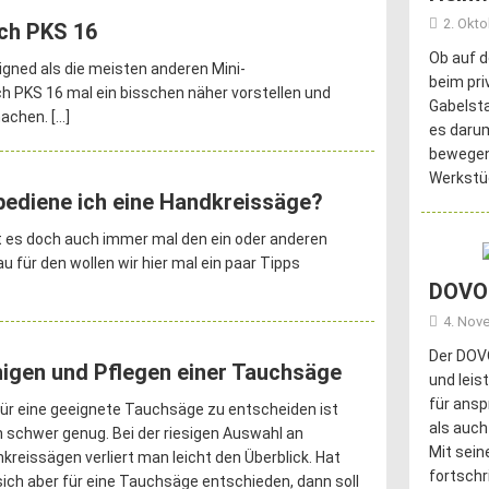
2. Okt
ch PKS 16
Ob auf d
igned als die meisten anderen Mini-
beim pri
ch PKS 16 mal ein bisschen näher vorstellen und
Gabelsta
machen.
[…]
es darum
bewegen.
Werkstü
bediene ich eine Handkreissäge?
bt es doch auch immer mal den ein oder anderen
 für den wollen wir hier mal ein paar Tipps
DOVOH
4. Nov
Der DOVO
nigen und Pflegen einer Tauchsäge
und leis
für ansp
für eine geeignete Tauchsäge zu entscheiden ist
als auch
 schwer genug. Bei der riesigen Auswahl an
Mit sei
kreissägen verliert man leicht den Überblick. Hat
fortschr
ich aber für eine Tauchsäge entschieden, dann soll