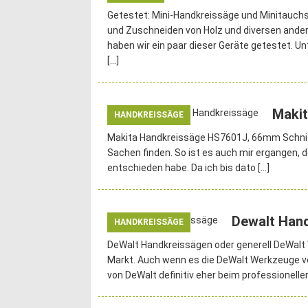
Getestet: Mini-Handkreissäge und Minitauch
und Zuschneiden von Holz und diversen andere
haben wir ein paar dieser Geräte getestet. U
[…]
Maki
HANDKREISSÄGE
Makita Handkreissäge HS7601J, 66mm Schnittt
Sachen finden. So ist es auch mir ergangen,
entschieden habe. Da ich bis dato
[…]
Dewalt Han
HANDKREISSÄGE
DeWalt Handkreissägen oder generell DeWal
Markt. Auch wenn es die DeWalt Werkzeuge ve
von DeWalt definitiv eher beim professionel