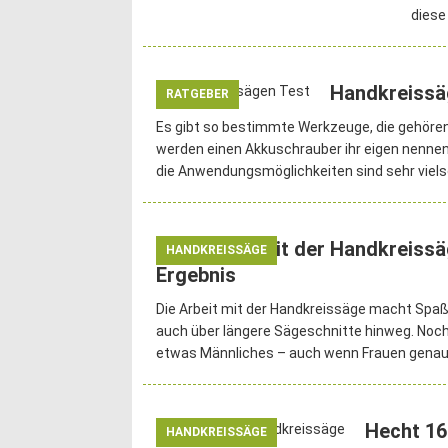
diese
Handkreissä
RATGEBER
Es gibt so bestimmte Werkzeuge, die gehören
werden einen Akkuschrauber ihr eigen nennen
die Anwendungsmöglichkeiten sind sehr vielsei
Arbeiten mit der Handkreissäg
HANDKREISSÄGE
Ergebnis
Die Arbeit mit der Handkreissäge macht Spaß,
auch über längere Sägeschnitte hinweg. Noc
etwas Männliches – auch wenn Frauen gena
Hecht 16
HANDKREISSÄGE