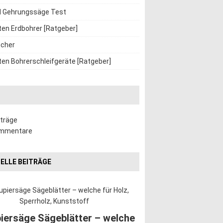
d Gehrungssäge Test
ten Erdbohrer [Ratgeber]
cher
ten Bohrerschleifgeräte [Ratgeber]
iträge
ommentare
ELLE BEITRÄGE
iersäge Sägeblätter – welche