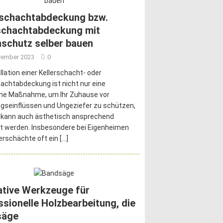
rschachtabdeckung bzw.
schachtabdeckung mit
schutz selber bauen
vember 2023
0
allation einer Kellerschacht- oder
achtabdeckung ist nicht nur eine
che Maßnahme, um Ihr Zuhause vor
gseinflüssen und Ungeziefer zu schützen,
 kann auch ästhetisch ansprechend
t werden. Insbesondere bei Eigenheimen
lerschächte oft ein
[…]
ative Werkzeuge für
ssionelle Holzbearbeitung, die
säge