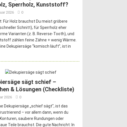
olz, Sperrholz, Kunststoff?
nuar 2026
0
t: Für Holz brauchst Du meist gröbere
(schneller Schnitt), für Sperrholz eher
rme Varianten (z. B. Reverse-Tooth), und
tstoff zählen feine Zähne + wenig Wärme.
ne Dekupiersäge “komisch läuft”, ist in
iersäge sägt schief –
hen & Lösungen (Checkliste)
ar 2026
0
e Dekupiersäge „schief sägt“, ist das
rustrierend – vor allem dann, wenn du
e Konturen, saubere Rundungen oder
ue Teile brauchst. Die gute Nachricht: In