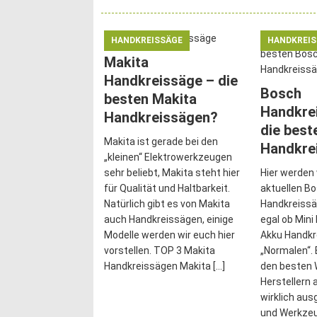
HANDKREISSÄGE
HANDKREI
Makita
Handkreissäge – die
Bosch
besten Makita
Handkre
Handkreissägen?
die best
Makita ist gerade bei den
Handkre
„kleinen“ Elektrowerkzeugen
sehr beliebt, Makita steht hier
Hier werden 
für Qualität und Haltbarkeit.
aktuellen B
Natürlich gibt es von Makita
Handkreissä
auch Handkreissägen, einige
egal ob Mini
Modelle werden wir euch hier
Akku Handkr
vorstellen. TOP 3 Makita
„Normalen“.
Handkreissägen Makita
[…]
den besten
Herstellern
wirklich aus
und Werkze