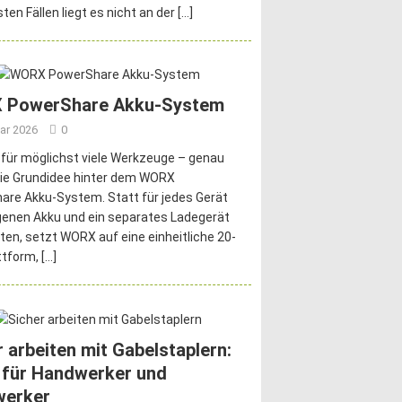
ten Fällen liegt es nicht an der
[…]
 PowerShare Akku-System
ar 2026
0
 für möglichst viele Werkzeuge – genau
die Grundidee hinter dem WORX
re Akku-System. Statt für jedes Gerät
genen Akku und ein separates Ladegerät
ten, setzt WORX auf eine einheitliche 20-
ttform,
[…]
r arbeiten mit Gabelstaplern:
 für Handwerker und
werker