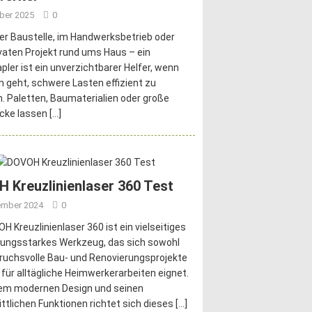
ober 2025
0
er Baustelle, im Handwerksbetrieb oder
vaten Projekt rund ums Haus – ein
pler ist ein unverzichtbarer Helfer, wenn
 geht, schwere Lasten effizient zu
 Paletten, Baumaterialien oder große
cke lassen
[…]
 Kreuzlinienlaser 360 Test
ember 2024
0
H Kreuzlinienlaser 360 ist ein vielseitiges
tungsstarkes Werkzeug, das sich sowohl
ruchsvolle Bau- und Renovierungsprojekte
 für alltägliche Heimwerkerarbeiten eignet.
nem modernen Design und seinen
ittlichen Funktionen richtet sich dieses
[…]