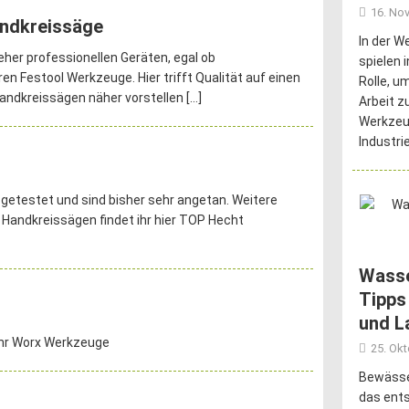
16. No
andkreissäge
In der W
her professionellen Geräten, egal ob
spielen 
n Festool Werkzeuge. Hier trifft Qualität auf einen
Rolle, um
 Handkreissägen näher vorstellen
[…]
Arbeit zu
Werkzeu
Industri
getestet und sind bisher sehr angetan. Weitere
Handkreissägen findet ihr hier TOP Hecht
Wasse
Tipps
und L
hr Worx Werkzeuge
25. Ok
Bewässer
das ent