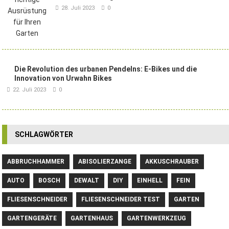
28. Juli 2023
0
Die Revolution des urbanen Pendelns: E-Bikes und die
Innovation von Urwahn Bikes
22. Juli 2023
0
SCHLAGWÖRTER
ABBRUCHHAMMER
ABISOLIERZANGE
AKKUSCHRAUBER
AUTO
BOSCH
DEWALT
DIY
EINHELL
FEIN
FLIESENSCHNEIDER
FLIESENSCHNEIDER TEST
GARTEN
GARTENGERÄTE
GARTENHAUS
GARTENWERKZEUG