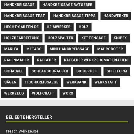
HANDKREISSÄGE
HANDKREISSÄGE RATGEBER
HANDKREISSÄGE TEST
HANDKREISSÄGE TIPPS
HANDWERKER
HECHT-GARTEN.DE
HEIMWERKER
HOLZ
HOLZBEARBEITUNG
HOLZSPALTER
KETTENSÄGE
KNIPEX
MAKITA
METABO
MINI HANDKREISSÄGE
MÄHROBOTER
RASENMÄHER
RATGEBER
RATGEBER WERKZEUGMATERIALIEN
SCHAUKEL
SCHLAGSCHRAUBER
SICHERHEIT
SPIELTURM
SÄGEN
TISCHKREISSAEGE
WERKBANK
WERKSTATT
WERKZEUG
WOLFCRAFT
WORX
BELIEBTE HERSTELLER
Presch Werkzeuge