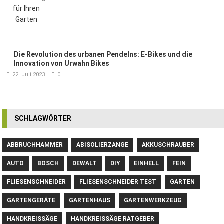
Die Revolution des urbanen Pendelns: E-Bikes und die
Innovation von Urwahn Bikes
22. Juli 2023
0
SCHLAGWÖRTER
ABBRUCHHAMMER
ABISOLIERZANGE
AKKUSCHRAUBER
AUTO
BOSCH
DEWALT
DIY
EINHELL
FEIN
FLIESENSCHNEIDER
FLIESENSCHNEIDER TEST
GARTEN
GARTENGERÄTE
GARTENHAUS
GARTENWERKZEUG
HANDKREISSÄGE
HANDKREISSÄGE RATGEBER