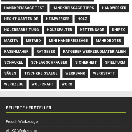
HANDKREISSÄGE TEST
HANDKREISSÄGE TIPPS
HANDWERKER
HECHT-GARTEN.DE
HEIMWERKER
HOLZ
HOLZBEARBEITUNG
HOLZSPALTER
KETTENSÄGE
KNIPEX
MAKITA
METABO
MINI HANDKREISSÄGE
MÄHROBOTER
RASENMÄHER
RATGEBER
RATGEBER WERKZEUGMATERIALIEN
SCHAUKEL
SCHLAGSCHRAUBER
SICHERHEIT
SPIELTURM
SÄGEN
TISCHKREISSAEGE
WERKBANK
WERKSTATT
WERKZEUG
WOLFCRAFT
WORX
BELIEBTE HERSTELLER
Presch Werkzeuge
AL-KO Werkzeuge