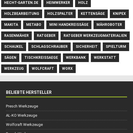
HECHT-GARTEN.DE
HEIMWERKER
HOLZ
HOLZBEARBEITUNG
HOLZSPALTER
KETTENSÄGE
KNIPEX
MAKITA
METABO
MINI HANDKREISSÄGE
MÄHROBOTER
RASENMÄHER
RATGEBER
RATGEBER WERKZEUGMATERIALIEN
SCHAUKEL
SCHLAGSCHRAUBER
SICHERHEIT
SPIELTURM
SÄGEN
TISCHKREISSAEGE
WERKBANK
WERKSTATT
WERKZEUG
WOLFCRAFT
WORX
BELIEBTE HERSTELLER
Presch Werkzeuge
AL-KO Werkzeuge
Wolfcraft Werkzeuge