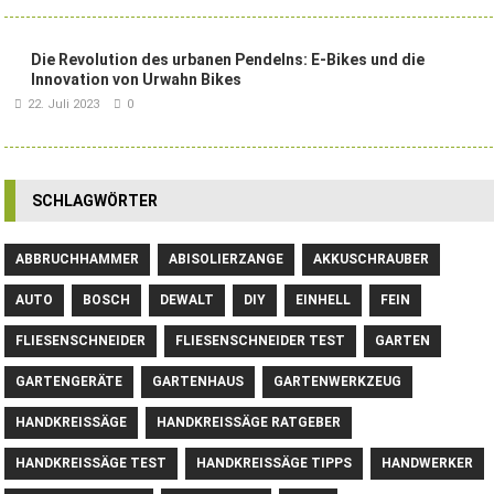
Die Revolution des urbanen Pendelns: E-Bikes und die
Innovation von Urwahn Bikes
22. Juli 2023
0
SCHLAGWÖRTER
ABBRUCHHAMMER
ABISOLIERZANGE
AKKUSCHRAUBER
AUTO
BOSCH
DEWALT
DIY
EINHELL
FEIN
FLIESENSCHNEIDER
FLIESENSCHNEIDER TEST
GARTEN
GARTENGERÄTE
GARTENHAUS
GARTENWERKZEUG
HANDKREISSÄGE
HANDKREISSÄGE RATGEBER
HANDKREISSÄGE TEST
HANDKREISSÄGE TIPPS
HANDWERKER