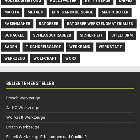
HOLZBEARBEITUNG
HOLZSPALTER
KETTENSÄGE
KNIPEX
MAKITA
METABO
MINI HANDKREISSÄGE
MÄHROBOTER
RASENMÄHER
RATGEBER
RATGEBER WERKZEUGMATERIALIEN
SCHAUKEL
SCHLAGSCHRAUBER
SICHERHEIT
SPIELTURM
SÄGEN
TISCHKREISSAEGE
WERKBANK
WERKSTATT
WERKZEUG
WOLFCRAFT
WORX
BELIEBTE HERSTELLER
Presch Werkzeuge
AL-KO Werkzeuge
Wolfcraft Werkzeuge
Bosch Werkzeuge
Einhell Werkzeuge Erfahrungen und Qualität?