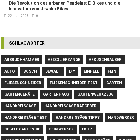
Die Revolution des urbanen Pendelns: E-Bikes und die
Innovation von Urwahn Bikes
22. Juli 2023
0
SCHLAGWÖRTER
ABBRUCHHAMMER
ABISOLIERZANGE
AKKUSCHRAUBER
AUTO
BOSCH
DEWALT
DIY
EINHELL
FEIN
FLIESENSCHNEIDER
FLIESENSCHNEIDER TEST
GARTEN
GARTENGERÄTE
GARTENHAUS
GARTENWERKZEUG
HANDKREISSÄGE
HANDKREISSÄGE RATGEBER
HANDKREISSÄGE TEST
HANDKREISSÄGE TIPPS
HANDWERKER
HECHT-GARTEN.DE
HEIMWERKER
HOLZ