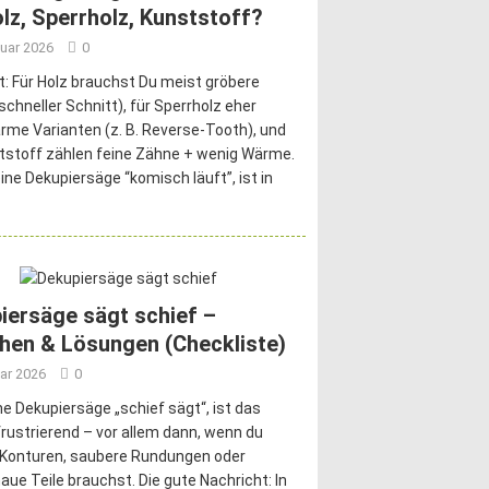
olz, Sperrholz, Kunststoff?
nuar 2026
0
t: Für Holz brauchst Du meist gröbere
(schneller Schnitt), für Sperrholz eher
rme Varianten (z. B. Reverse-Tooth), und
tstoff zählen feine Zähne + wenig Wärme.
ne Dekupiersäge “komisch läuft”, ist in
iersäge sägt schief –
hen & Lösungen (Checkliste)
ar 2026
0
e Dekupiersäge „schief sägt“, ist das
rustrierend – vor allem dann, wenn du
e Konturen, saubere Rundungen oder
ue Teile brauchst. Die gute Nachricht: In