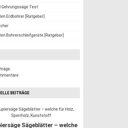
d Gehrungssäge Test
ten Erdbohrer [Ratgeber]
cher
ten Bohrerschleifgeräte [Ratgeber]
iträge
ommentare
ELLE BEITRÄGE
iersäge Sägeblätter – welche