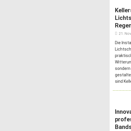
Kelle
Licht
Regen
21. No
Die Inst
Lichtsch
praktis
Witterun
sondern
gestalte
sind Kel
Innov
profe
Band