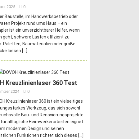
ober 2025
0
er Baustelle, im Handwerksbetrieb oder
vaten Projekt rund ums Haus – ein
pler ist ein unverzichtbarer Helfer, wenn
 geht, schwere Lasten effizient zu
 Paletten, Baumaterialien oder große
cke lassen
[…]
 Kreuzlinienlaser 360 Test
ember 2024
0
H Kreuzlinienlaser 360 ist ein vielseitiges
tungsstarkes Werkzeug, das sich sowohl
ruchsvolle Bau- und Renovierungsprojekte
 für alltägliche Heimwerkerarbeiten eignet.
nem modernen Design und seinen
ittlichen Funktionen richtet sich dieses
[…]