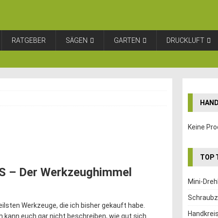
RATGEBER
SÄGEN
GARTEN
DRUCKLUFT
HAND
Keine Pro
TOP 
 S – Der Werkzeughimmel
Mini-Dre
Schraubz
eilsten Werkzeuge, die ich bisher gekauft habe.
Handkrei
 kann euch gar nicht beschreiben, wie gut sich