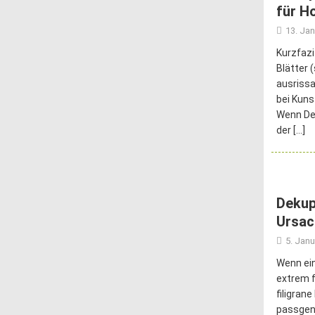
für H
13. Ja
Kurzfazi
Blätter 
ausrissa
bei Kuns
Wenn Dei
der
[…]
Dekup
Ursac
5. Janu
Wenn ein
extrem f
filigran
passgena