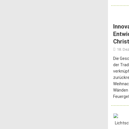
Innov
Entwi
Chris
18. De
Die Gesc
der Tra
verknüpf
zurückr
Weihnac
Wänden 
Feuerge