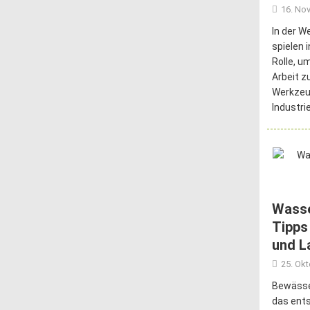
16. No
In der W
spielen 
Rolle, um
Arbeit zu
Werkzeu
Industri
Wasse
Tipps
und L
25. Ok
Bewässer
das ent