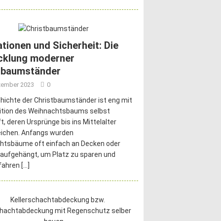
ationen und Sicherheit: Die
cklung moderner
tbaumständer
zember 2023
0
hichte der Christbaumständer ist eng mit
dition des Weihnachtsbaums selbst
t, deren Ursprünge bis ins Mittelalter
eichen. Anfangs wurden
htsbäume oft einfach an Decken oder
aufgehängt, um Platz zu sparen und
fahren
[…]