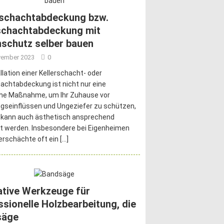
rschachtabdeckung bzw.
schachtabdeckung mit
schutz selber bauen
vember 2023
0
allation einer Kellerschacht- oder
achtabdeckung ist nicht nur eine
che Maßnahme, um Ihr Zuhause vor
gseinflüssen und Ungeziefer zu schützen,
 kann auch ästhetisch ansprechend
t werden. Insbesondere bei Eigenheimen
lerschächte oft ein
[…]
ative Werkzeuge für
ssionelle Holzbearbeitung, die
säge