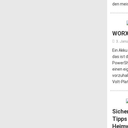
den meis
WORX
3. Janu
Ein Akku
das ist 
PowerSha
einen ei
vorzuhal
Volt-Pla
Siche
Tipps
Heim