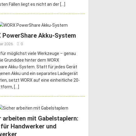
ten Fällen liegt es nicht an der
[…]
 PowerShare Akku-System
ar 2026
0
 für möglichst viele Werkzeuge – genau
die Grundidee hinter dem WORX
re Akku-System. Statt für jedes Gerät
genen Akku und ein separates Ladegerät
ten, setzt WORX auf eine einheitliche 20-
ttform,
[…]
r arbeiten mit Gabelstaplern:
 für Handwerker und
werker