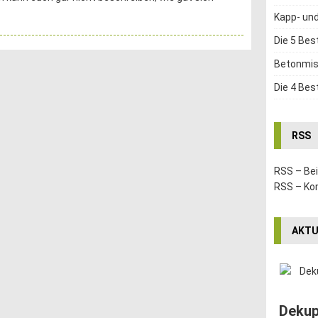
Kapp- un
Die 5 Bes
Betonmis
Die 4 Bes
RSS
RSS – Be
RSS – K
AKTU
Dekup