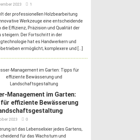
vember 2023
1
elt der professionellen Holzbearbeitung
innovative Werkzeuge eine entscheidende
 die Effizienz, Präzision und Qualität der
 steigern. Der Fortschritt in der
gtechnologie hat es Handwerkern und
ebetrieben ermöglicht, komplexere und
[…]
r-Management im Garten:
 für effiziente Bewässerung
andschaftsgestaltung
tober 2023
0
ung ist das Lebenselixier jedes Gartens,
scheidend für das Wachstum und