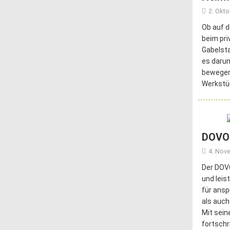
2. Okt
Ob auf d
beim pri
Gabelsta
es darum
bewegen.
Werkstü
DOVOH
4. Nov
Der DOVO
und leis
für ansp
als auch
Mit sei
fortschr