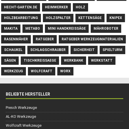
HECHT-GARTEN.DE
HEIMWERKER
HOLZ
HOLZBEARBEITUNG
HOLZSPALTER
KETTENSÄGE
KNIPEX
MAKITA
METABO
MINI HANDKREISSÄGE
MÄHROBOTER
RASENMÄHER
RATGEBER
RATGEBER WERKZEUGMATERIALIEN
SCHAUKEL
SCHLAGSCHRAUBER
SICHERHEIT
SPIELTURM
SÄGEN
TISCHKREISSAEGE
WERKBANK
WERKSTATT
WERKZEUG
WOLFCRAFT
WORX
BELIEBTE HERSTELLER
Presch Werkzeuge
AL-KO Werkzeuge
Wolfcraft Werkzeuge