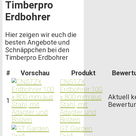
Timberpro
Erdbohrer
Hier zeigen wir euch die
besten Angebote und
Schnäppchen bei den
Timberpro Erdbohrer
#
Vorschau
Produkt
Bewert
CNSTZX
Erdbohrer 100
x 800 mm aus
Aktuell k
1
Stahl, mit
Bewertu
Adapter und
Bolzen
GT Garden