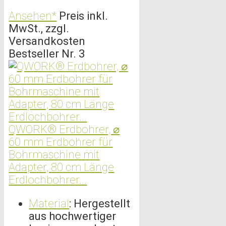
Ansehen*
Preis inkl.
MwSt., zzgl.
Versandkosten
Bestseller Nr. 3
QWORK® Erdbohrer, ⌀
60 mm Erdbohrer für
Bohrmaschine mit
Adapter, 80 cm Länge
Erdlochbohrer...
Material
: Hergestellt
aus hochwertiger