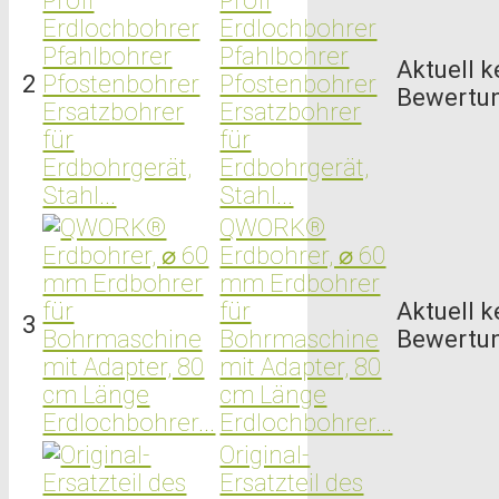
Profi
Erdlochbohrer
Pfahlbohrer
Aktuell k
2
Pfostenbohrer
Bewertu
Ersatzbohrer
für
Erdbohrgerät,
Stahl...
QWORK®
Erdbohrer, ⌀ 60
mm Erdbohrer
für
Aktuell k
3
Bohrmaschine
Bewertu
mit Adapter, 80
cm Länge
Erdlochbohrer...
Original-
Ersatzteil des