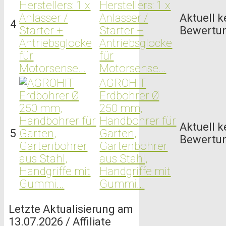
Herstellers: 1 x
Anlasser /
Aktuell k
4
Starter +
Bewertu
Antriebsglocke
für
Motorsense...
AGROHIT
Erdbohrer Ø
250 mm,
Handbohrer für
Aktuell k
5
Garten,
Bewertu
Gartenbohrer
aus Stahl,
Handgriffe mit
Gummi...
Letzte Aktualisierung am
13.07.2026 / Affiliate