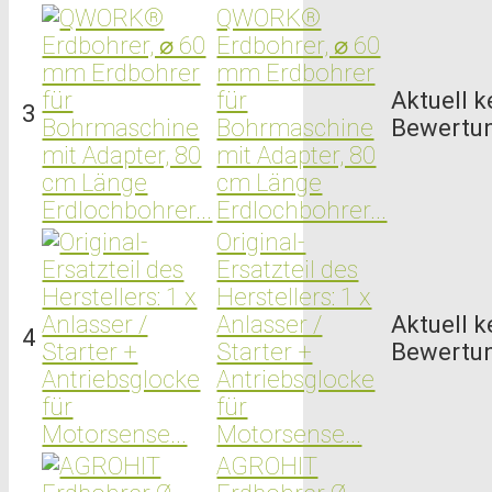
QWORK®
Erdbohrer, ⌀ 60
mm Erdbohrer
für
Aktuell k
3
Bohrmaschine
Bewertu
mit Adapter, 80
cm Länge
Erdlochbohrer...
Original-
Ersatzteil des
Herstellers: 1 x
Anlasser /
Aktuell k
4
Starter +
Bewertu
Antriebsglocke
für
Motorsense...
AGROHIT