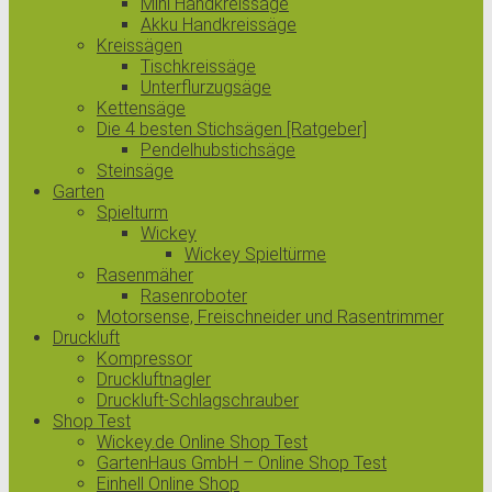
Mini Handkreissäge
Akku Handkreissäge
Kreissägen
Tischkreissäge
Unterflurzugsäge
Kettensäge
Die 4 besten Stichsägen [Ratgeber]
Pendelhubstichsäge
Steinsäge
Garten
Spielturm
Wickey
Wickey Spieltürme
Rasenmäher
Rasenroboter
Motorsense, Freischneider und Rasentrimmer
Druckluft
Kompressor
Druckluftnagler
Druckluft-Schlagschrauber
Shop Test
Wickey.de Online Shop Test
GartenHaus GmbH – Online Shop Test
Einhell Online Shop