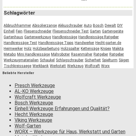
Schlagwörter
Abbruchhammer
Abisolierzange
Akkuschrauber
Auto
Bosch
Dewalt
DIY
Einhell
Fein
Fliesenschneider
Fliesenschneider Test
Garten
Gartengeräte
Gartenhaus
Gartenwerkzeug
Handkreissäge
Handkreissäge Ratgeber
Handkreissäge Test
Handkreissäge Tipps
Handwerker
Hecht-garten.de
Heimwerker
Holz
Holzbearbeitung
Holzspalter
Kettensäge
Knipex
Makita
Metabo
Mini Handkreissäge
Mähroboter
Rasenmäher
Ratgeber
Ratgeber
Werkzeugmaterialien
Schaukel
Schlagschrauber
Sicherheit
Spielturm
Sägen
Tischkreissaege
Werkbank
Werkstatt
Werkzeug
Wolfcraft
Worx
Beliebte Hersteller
Presch Werkzeuge
AL-KO Werkzeuge
Wolfcraft Werkzeuge
Bosch Werkzeuge
Einhell Werkzeuge Erfahrungen und Qualität?
Hecht Werkzeuge
Viking Werkzeuge
Wolf-Garten
WORX – Werkzeuge für Haus, Werkstatt und Garten