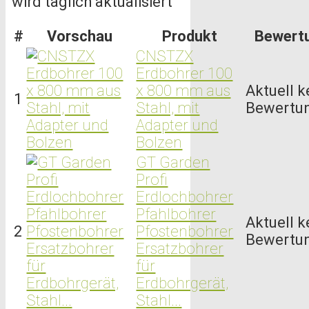
wird täglich aktualisiert
#
Vorschau
Produkt
Bewert
CNSTZX
Erdbohrer 100
x 800 mm aus
Aktuell k
1
Stahl, mit
Bewertu
Adapter und
Bolzen
GT Garden
Profi
Erdlochbohrer
Pfahlbohrer
Aktuell k
2
Pfostenbohrer
Bewertu
Ersatzbohrer
für
Erdbohrgerät,
Stahl...