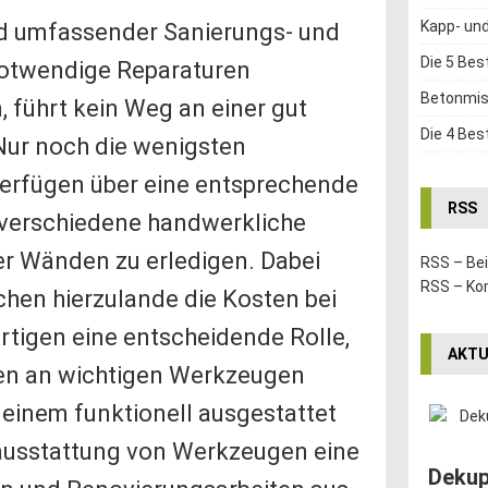
Kapp- un
 umfassender Sanierungs- und
Die 5 Bes
notwendige Reparaturen
Betonmis
führt kein Weg an einer gut
Die 4 Bes
Nur noch die wenigsten
verfügen über eine entsprechende
RSS
verschiedene handwerkliche
ier Wänden zu erledigen. Dabei
RSS – Be
RSS – K
chen hierzulande die Kosten bei
tigen eine entscheidende Rolle,
AKTU
ten an wichtigen Werkzeugen
 einem funktionell ausgestattet
dausstattung von Werkzeugen eine
Dekup