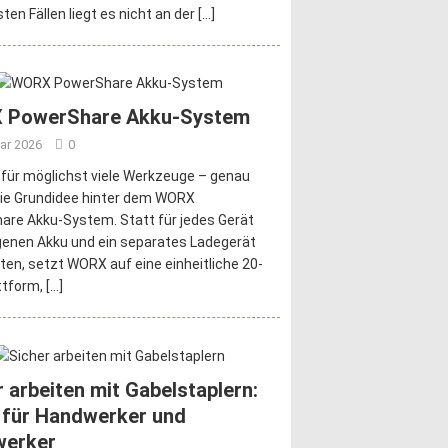
ten Fällen liegt es nicht an der
[…]
 PowerShare Akku-System
ar 2026
0
 für möglichst viele Werkzeuge – genau
die Grundidee hinter dem WORX
re Akku-System. Statt für jedes Gerät
genen Akku und ein separates Ladegerät
ten, setzt WORX auf eine einheitliche 20-
ttform,
[…]
r arbeiten mit Gabelstaplern:
 für Handwerker und
werker