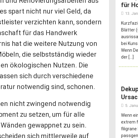
en und Renovierungsarbeiten aus
für H
s spart nicht nur viel Geld, da
13. Ja
tleister verzichten kann, sondern
Kurzfazi
Blätter 
enschaft für das Handwerk
ausrissa
nis hat die weitere Nutzung von
bei Kuns
Wenn Dei
beln, die selbstständig wieder
der
[…]
nen ökologischen Nutzen. Die
assen sich durch verschiedene
aratur notwendig sind, schonen.
Dekup
Ursac
rken nicht zwingend notwendig
5. Janu
ment zu setzen, um für alle
Wenn ein
extrem f
r Wänden gewappnet zu sein.
filigran
heiden sich mittlerweile auf
passgena