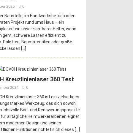
ober 2025
0
er Baustelle, im Handwerksbetrieb oder
vaten Projekt rund ums Haus – ein
pler ist ein unverzichtbarer Helfer, wenn
 geht, schwere Lasten effizient zu
 Paletten, Baumaterialien oder große
cke lassen
[…]
 Kreuzlinienlaser 360 Test
ember 2024
0
H Kreuzlinienlaser 360 ist ein vielseitiges
tungsstarkes Werkzeug, das sich sowohl
ruchsvolle Bau- und Renovierungsprojekte
 für alltägliche Heimwerkerarbeiten eignet.
nem modernen Design und seinen
ittlichen Funktionen richtet sich dieses
[…]