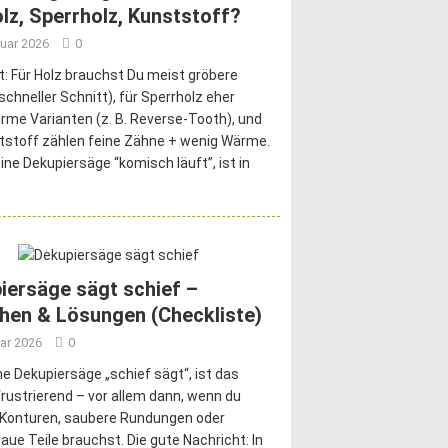
olz, Sperrholz, Kunststoff?
nuar 2026
0
t: Für Holz brauchst Du meist gröbere
(schneller Schnitt), für Sperrholz eher
rme Varianten (z. B. Reverse-Tooth), und
tstoff zählen feine Zähne + wenig Wärme.
ne Dekupiersäge “komisch läuft”, ist in
iersäge sägt schief –
hen & Lösungen (Checkliste)
ar 2026
0
e Dekupiersäge „schief sägt“, ist das
rustrierend – vor allem dann, wenn du
e Konturen, saubere Rundungen oder
ue Teile brauchst. Die gute Nachricht: In