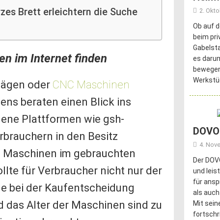
es Brett erleichtern die Suche
2. Okt
Ob auf d
beim pri
Gabelsta
n im Internet finden
es darum
bewegen.
Werkstü
sägen oder
CNC Maschinen
stens beraten einen Blick ins
dene Plattformen wie gsh-
DOVOH
brauchern in den Besitz
4. Nov
 Maschinen im gebrauchten
Der DOVO
lte für Verbraucher nicht nur der
und leis
für ansp
le bei der Kaufentscheidung
als auch
d das Alter der Maschinen sind zu
Mit sei
fortschr