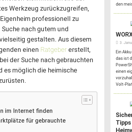
den meis
tes Werkzeug zurückzugreifen,
Eigenheim professionell zu
die Suche nach gutem und
WORX
elseitig gestalten. Aus diesem
3. Janu
lgenden einen
Ratgeber
erstellt,
Ein Akku
das ist 
s bei der Suche nach gebrauchten
PowerSha
d es möglich die heimische
einen ei
vorzuhal
zurüsten.
Volt-Pla
 im Internet finden
Siche
rktplätze für gebrauchte
Tipps
Heim