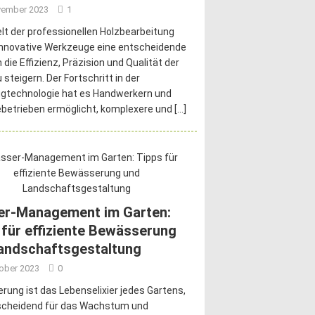
vember 2023
1
elt der professionellen Holzbearbeitung
innovative Werkzeuge eine entscheidende
 die Effizienz, Präzision und Qualität der
 steigern. Der Fortschritt in der
gtechnologie hat es Handwerkern und
ebetrieben ermöglicht, komplexere und
[…]
r-Management im Garten:
 für effiziente Bewässerung
andschaftsgestaltung
tober 2023
0
ung ist das Lebenselixier jedes Gartens,
scheidend für das Wachstum und