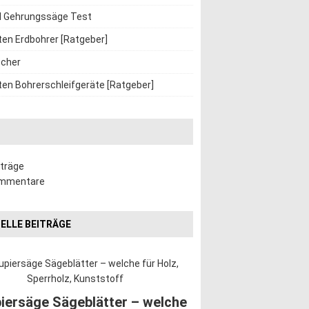
d Gehrungssäge Test
ten Erdbohrer [Ratgeber]
cher
ten Bohrerschleifgeräte [Ratgeber]
iträge
ommentare
ELLE BEITRÄGE
iersäge Sägeblätter – welche