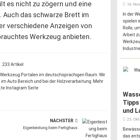
ilt es nicht zu zögern und eine
16. No
. Auch das schwarze Brett im
In der W
spielen 
der verschiedene Anzeigen von
Rolle, um
Arbeit zu
ebrauchtes Werkzeug anbieten.
Werkzeu
Industri
233 Artikel
 Werkzeug Portalen im deutschsprachigen Raum. Wir
en im Auto Bereich und bei der Holzverarbeitung. Mehr
te Instagram Seite
Wasse
Tipps
und L
25. Ok
NÄCHSTER
Eigenleistung beim Fertighaus
Bewässer
das ent