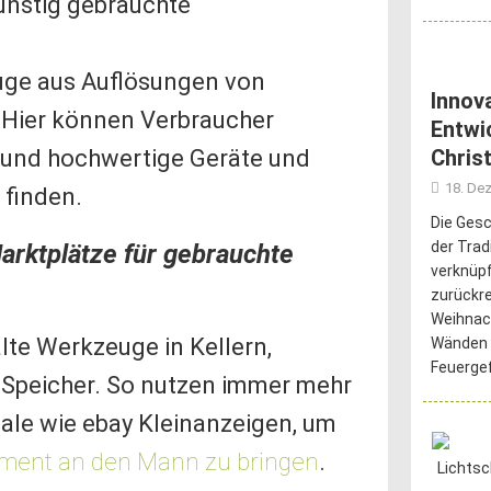
ünstig gebrauchte
uge aus Auflösungen von
Innov
 Hier können Verbraucher
Entwi
e und hochwertige Geräte und
Chris
18. De
 finden.
Die Gesc
der Tra
arktplätze für gebrauchte
verknüpf
zurückr
Weihnac
lte Werkzeuge in Kellern,
Wänden 
Feuerge
Speicher. So nutzen immer mehr
le wie ebay Kleinanzeigen, um
ment an den Mann zu bringen
.