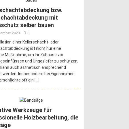
rschachtabdeckung bzw.
schachtabdeckung mit
schutz selber bauen
vember 2023
0
allation einer Kellerschacht- oder
achtabdeckung ist nicht nur eine
che Maßnahme, um Ihr Zuhause vor
gseinflüssen und Ungeziefer zu schützen,
 kann auch ästhetisch ansprechend
t werden. Insbesondere bei Eigenheimen
lerschächte oft ein
[…]
ative Werkzeuge für
ssionelle Holzbearbeitung, die
säge