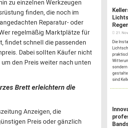
hin zu einzelnen Werkzeugen
Kelle
srüstung finden, die noch im
Licht
e angedachten Reparatur- oder
Regen
 Wer regelmäßig Marktplätze für
21. No
 findet schnell die passenden
Die Inst
Lichtsch
eis. Dabei sollten Käufer nicht
praktis
Witterun
, um den Preis weiter nach unten
sondern
gestalte
sind Kel
zes Brett erleichtern die
Innov
szeitung Anzeigen, die
profe
nstigen Preis oder gänzlich
Band