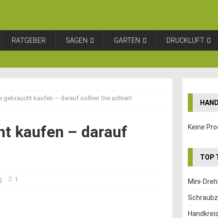
RATGEBER
SÄGEN
GARTEN
DRUCKLUFT
gebraucht kaufen – darauf sollten Sie achten!
HAND
t kaufen – darauf
Keine Pro
TOP 
g
1
Mini-Dre
Schraubz
Handkrei