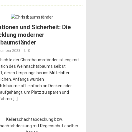
ationen und Sicherheit: Die
cklung moderner
tbaumständer
zember 2023
0
hichte der Christbaumständer ist eng mit
dition des Weihnachtsbaums selbst
t, deren Ursprünge bis ins Mittelalter
eichen. Anfangs wurden
htsbäume oft einfach an Decken oder
aufgehängt, um Platz zu sparen und
fahren
[…]