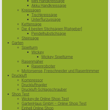
Mini Handkreissäge
Akku Handkreissäge
Kreissägen
Tischkreissäge
Unterflurzugsäge
Kettensäge
Die 4 besten Stichsägen [Ratgeber]
Pendelhubstichsäge
Steinsäge
Garten
Spielturm
Wickey
Wickey Spieltürme
Rasenmäher
Rasenroboter
Motorsense, Freischneider und Rasentrimmer
Druckluft
Kompressor
Druckluftnagler
Druckluft-Schlagschrauber
Shop Test
Wickey.de Online Shop Test
GartenHaus GmbH – Online Shop Test
Einhell Online Shop