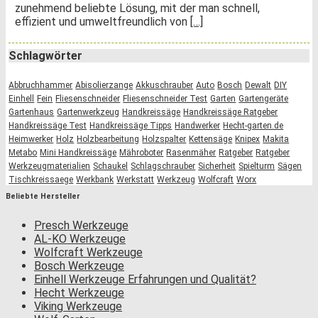
zunehmend beliebte Lösung, mit der man schnell,
effizient und umweltfreundlich von
[…]
Schlagwörter
Abbruchhammer
Abisolierzange
Akkuschrauber
Auto
Bosch
Dewalt
DIY
Einhell
Fein
Fliesenschneider
Fliesenschneider Test
Garten
Gartengeräte
Gartenhaus
Gartenwerkzeug
Handkreissäge
Handkreissäge Ratgeber
Handkreissäge Test
Handkreissäge Tipps
Handwerker
Hecht-garten.de
Heimwerker
Holz
Holzbearbeitung
Holzspalter
Kettensäge
Knipex
Makita
Metabo
Mini Handkreissäge
Mähroboter
Rasenmäher
Ratgeber
Ratgeber
Werkzeugmaterialien
Schaukel
Schlagschrauber
Sicherheit
Spielturm
Sägen
Tischkreissaege
Werkbank
Werkstatt
Werkzeug
Wolfcraft
Worx
Beliebte Hersteller
Presch Werkzeuge
AL-KO Werkzeuge
Wolfcraft Werkzeuge
Bosch Werkzeuge
Einhell Werkzeuge Erfahrungen und Qualität?
Hecht Werkzeuge
Viking Werkzeuge