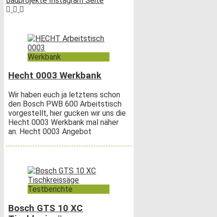
Bauprojekte Instagram Seite
Webseite
Facebook
Instagram
Werkbank
Hecht 0003 Werkbank
Wir haben euch ja letztens schon
den Bosch PWB 600 Arbeitstisch
vorgestellt, hier gucken wir uns die
Hecht 0003 Werkbank mal näher
an. Hecht 0003 Angebot
Testberichte
Bosch GTS 10 XC