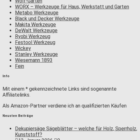
Wolf-Garten
WORX – Werkzeuge für Haus, Werkstatt und Garten
Metabo Werkzeuge
Black und Decker Werkzeuge
Makita Werkzeuge
DeWalt Werkzeuge
Ryobi Werkzeug
Festool Werkzeug
Wickey
Stanley Werkzeuge
Wiesemann 1893
Fein
Info
Mit einem * gekennzeichnete Links sind sogenannte
Affiliatelinks.
Als Amazon-Partner verdiene ich an qualifizierten Käufen
Neusten Beiträge
Dekupiersäge Sägeblätter – welche für Holz, Sperrholz,
Kunststoff?