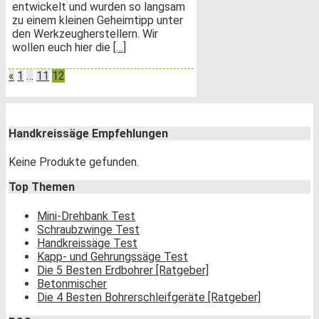
entwickelt und wurden so langsam
zu einem kleinen Geheimtipp unter
den Werkzeugherstellern. Wir
wollen euch hier die
[…]
Seitennummerierung
«
1
…
11
12
der
Beiträge
Handkreissäge Empfehlungen
Keine Produkte gefunden.
Top Themen
Mini-Drehbank Test
Schraubzwinge Test
Handkreissäge Test
Kapp- und Gehrungssäge Test
Die 5 Besten Erdbohrer [Ratgeber]
Betonmischer
Die 4 Besten Bohrerschleifgeräte [Ratgeber]