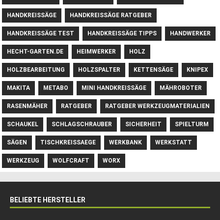
HANDKREISSÄGE
HANDKREISSÄGE RATGEBER
HANDKREISSÄGE TEST
HANDKREISSÄGE TIPPS
HANDWERKER
HECHT-GARTEN.DE
HEIMWERKER
HOLZ
HOLZBEARBEITUNG
HOLZSPALTER
KETTENSÄGE
KNIPEX
MAKITA
METABO
MINI HANDKREISSÄGE
MÄHROBOTER
RASENMÄHER
RATGEBER
RATGEBER WERKZEUGMATERIALIEN
SCHAUKEL
SCHLAGSCHRAUBER
SICHERHEIT
SPIELTURM
SÄGEN
TISCHKREISSAEGE
WERKBANK
WERKSTATT
WERKZEUG
WOLFCRAFT
WORX
BELIEBTE HERSTELLER