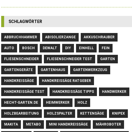
SCHLAGWÖRTER
ABBRUCHHAMMER
ABISOLIERZANGE
AKKUSCHRAUBER
AUTO
BOSCH
DEWALT
DIY
EINHELL
FEIN
FLIESENSCHNEIDER
FLIESENSCHNEIDER TEST
GARTEN
GARTENGERÄTE
GARTENHAUS
GARTENWERKZEUG
HANDKREISSÄGE
HANDKREISSÄGE RATGEBER
HANDKREISSÄGE TEST
HANDKREISSÄGE TIPPS
HANDWERKER
HECHT-GARTEN.DE
HEIMWERKER
HOLZ
HOLZBEARBEITUNG
HOLZSPALTER
KETTENSÄGE
KNIPEX
MAKITA
METABO
MINI HANDKREISSÄGE
MÄHROBOTER