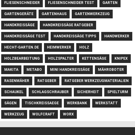
FLIESENSCHNEIDER
FLIESENSCHNEIDER TEST
GARTEN
GARTENGERÄTE
GARTENHAUS
GARTENWERKZEUG
HANDKREISSÄGE
HANDKREISSÄGE RATGEBER
HANDKREISSÄGE TEST
HANDKREISSÄGE TIPPS
HANDWERKER
HECHT-GARTEN.DE
HEIMWERKER
HOLZ
HOLZBEARBEITUNG
HOLZSPALTER
KETTENSÄGE
KNIPEX
MAKITA
METABO
MINI HANDKREISSÄGE
MÄHROBOTER
RASENMÄHER
RATGEBER
RATGEBER WERKZEUGMATERIALIEN
SCHAUKEL
SCHLAGSCHRAUBER
SICHERHEIT
SPIELTURM
SÄGEN
TISCHKREISSAEGE
WERKBANK
WERKSTATT
WERKZEUG
WOLFCRAFT
WORX