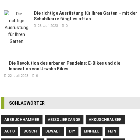
Die richtige Ausrüstung für Ihren Garten – mit der
Schublkarre fängt es oft an
28. Juli 2023
0
Die Revolution des urbanen Pendelns: E-Bikes und die
Innovation von Urwahn Bikes
22. Juli 2023
0
SCHLAGWÖRTER
ABBRUCHHAMMER
ABISOLIERZANGE
AKKUSCHRAUBER
AUTO
BOSCH
DEWALT
DIY
EINHELL
FEIN