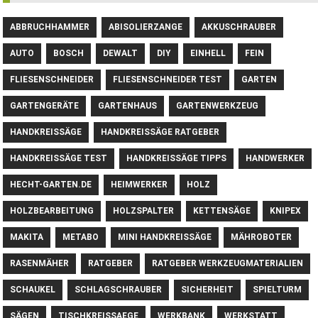
ABBRUCHHAMMER
ABISOLIERZANGE
AKKUSCHRAUBER
AUTO
BOSCH
DEWALT
DIY
EINHELL
FEIN
FLIESENSCHNEIDER
FLIESENSCHNEIDER TEST
GARTEN
GARTENGERÄTE
GARTENHAUS
GARTENWERKZEUG
HANDKREISSÄGE
HANDKREISSÄGE RATGEBER
HANDKREISSÄGE TEST
HANDKREISSÄGE TIPPS
HANDWERKER
HECHT-GARTEN.DE
HEIMWERKER
HOLZ
HOLZBEARBEITUNG
HOLZSPALTER
KETTENSÄGE
KNIPEX
MAKITA
METABO
MINI HANDKREISSÄGE
MÄHROBOTER
RASENMÄHER
RATGEBER
RATGEBER WERKZEUGMATERIALIEN
SCHAUKEL
SCHLAGSCHRAUBER
SICHERHEIT
SPIELTURM
SÄGEN
TISCHKREISSAEGE
WERKBANK
WERKSTATT