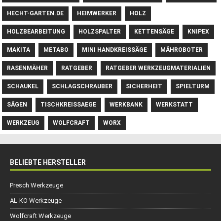
HECHT-GARTEN.DE
HEIMWERKER
HOLZ
HOLZBEARBEITUNG
HOLZSPALTER
KETTENSÄGE
KNIPEX
MAKITA
METABO
MINI HANDKREISSÄGE
MÄHROBOTER
RASENMÄHER
RATGEBER
RATGEBER WERKZEUGMATERIALIEN
SCHAUKEL
SCHLAGSCHRAUBER
SICHERHEIT
SPIELTURM
SÄGEN
TISCHKREISSAEGE
WERKBANK
WERKSTATT
WERKZEUG
WOLFCRAFT
WORX
BELIEBTE HERSTELLER
Presch Werkzeuge
AL-KO Werkzeuge
Wolfcraft Werkzeuge