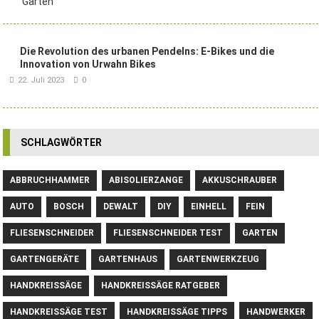
Die Revolution des urbanen Pendelns: E-Bikes und die
Innovation von Urwahn Bikes
22. Juli 2023
0
SCHLAGWÖRTER
ABBRUCHHAMMER
ABISOLIERZANGE
AKKUSCHRAUBER
AUTO
BOSCH
DEWALT
DIY
EINHELL
FEIN
FLIESENSCHNEIDER
FLIESENSCHNEIDER TEST
GARTEN
GARTENGERÄTE
GARTENHAUS
GARTENWERKZEUG
HANDKREISSÄGE
HANDKREISSÄGE RATGEBER
HANDKREISSÄGE TEST
HANDKREISSÄGE TIPPS
HANDWERKER