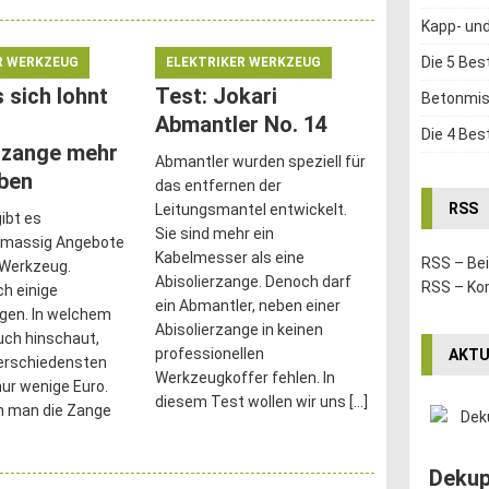
Kapp- un
Die 5 Bes
R WERKZEUG
ELEKTRIKER WERKZEUG
 sich lohnt
Test: Jokari
Betonmis
Abmantler No. 14
Die 4 Bes
rzange mehr
Abmantler wurden speziell für
ben
das entfernen der
RSS
Leitungsmantel entwickelt.
gibt es
Sie sind mehr ein
e massig Angebote
Kabelmesser als eine
RSS – Be
 Werkzeug.
Abisolierzange. Denoch darf
RSS – K
ch einige
ein Abmantler, neben einer
ngen. In welchem
Abisolierzange in keinen
ch hinschaut,
professionellen
AKTU
verschiedensten
Werkzeugkoffer fehlen. In
ur wenige Euro.
diesem Test wollen wir uns
[…]
n man die Zange
Dekup