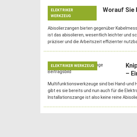
Worauf Sie 
ELEKTRIKER
WERKZEUG
achten müssen
Abisolierzangen bieten gegenüber Kabelmesser
ist das abisolieren, wesentlich leichter und s
präziser und die Arbeitszeit effizienter nutz
Kni
ELEKTRIKER WERKZEUG
– Ei
Multifunktionswerkzeuge sind bei Hand-und He
gibt es sie bereits und nun auch für die Elektr
Installationszange ist also keine reine Abisoli