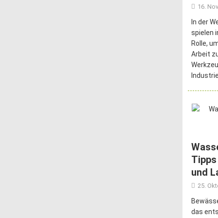
16. No
In der W
spielen 
Rolle, um
Arbeit zu
Werkzeu
Industri
Wasse
Tipps
und L
25. Ok
Bewässer
das ent