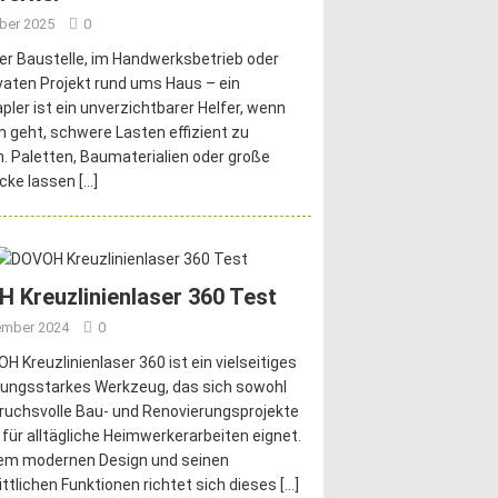
ober 2025
0
er Baustelle, im Handwerksbetrieb oder
vaten Projekt rund ums Haus – ein
pler ist ein unverzichtbarer Helfer, wenn
 geht, schwere Lasten effizient zu
 Paletten, Baumaterialien oder große
cke lassen
[…]
 Kreuzlinienlaser 360 Test
ember 2024
0
H Kreuzlinienlaser 360 ist ein vielseitiges
tungsstarkes Werkzeug, das sich sowohl
ruchsvolle Bau- und Renovierungsprojekte
 für alltägliche Heimwerkerarbeiten eignet.
nem modernen Design und seinen
ittlichen Funktionen richtet sich dieses
[…]