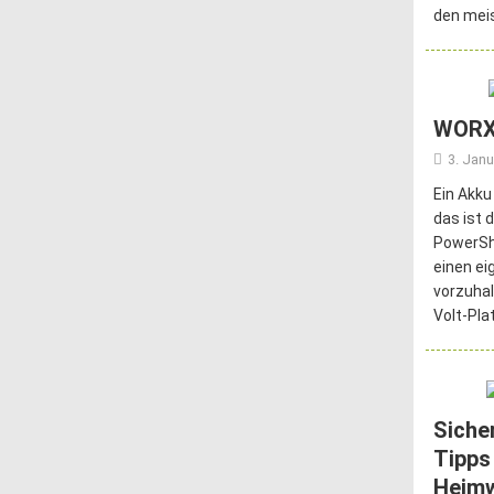
den meis
WORX
3. Janu
Ein Akku
das ist 
PowerSha
einen ei
vorzuhal
Volt-Pla
Siche
Tipps
Heim