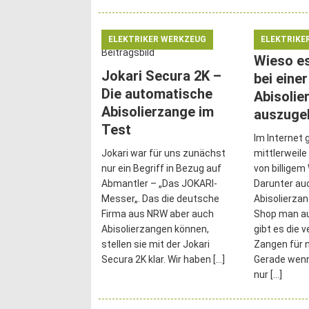
ELEKTRIKER WERKZEUG
ELEKTRIKE
Wieso es
Jokari Secura 2K –
bei einer
Die automatische
Abisolie
Abisolierzange im
auszuge
Test
Im Internet 
Jokari war für uns zunächst
mittlerweil
nur ein Begriff in Bezug auf
von billigem
Abmantler – „Das JOKARI-
Darunter au
Messer„. Das die deutsche
Abisolierza
Firma aus NRW aber auch
Shop man au
Abisolierzangen können,
gibt es die 
stellen sie mit der Jokari
Zangen für n
Secura 2K klar. Wir haben
[…]
Gerade wen
nur
[…]