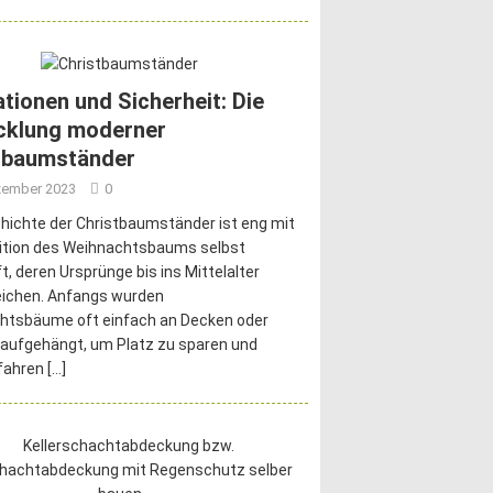
ationen und Sicherheit: Die
cklung moderner
tbaumständer
zember 2023
0
hichte der Christbaumständer ist eng mit
dition des Weihnachtsbaums selbst
t, deren Ursprünge bis ins Mittelalter
eichen. Anfangs wurden
htsbäume oft einfach an Decken oder
aufgehängt, um Platz zu sparen und
fahren
[…]