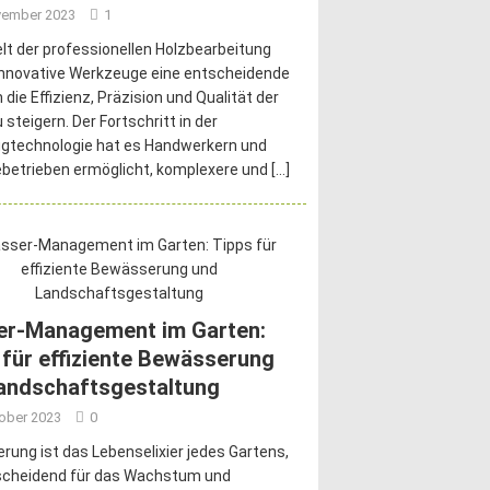
vember 2023
1
elt der professionellen Holzbearbeitung
innovative Werkzeuge eine entscheidende
 die Effizienz, Präzision und Qualität der
 steigern. Der Fortschritt in der
gtechnologie hat es Handwerkern und
ebetrieben ermöglicht, komplexere und
[…]
r-Management im Garten:
 für effiziente Bewässerung
andschaftsgestaltung
tober 2023
0
ung ist das Lebenselixier jedes Gartens,
scheidend für das Wachstum und