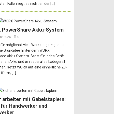
ten Fällen liegt es nicht an der
[…]
 PowerShare Akku-System
ar 2026
0
 für möglichst viele Werkzeuge – genau
die Grundidee hinter dem WORX
re Akku-System. Statt für jedes Gerät
genen Akku und ein separates Ladegerät
ten, setzt WORX auf eine einheitliche 20-
ttform,
[…]
r arbeiten mit Gabelstaplern:
 für Handwerker und
werker