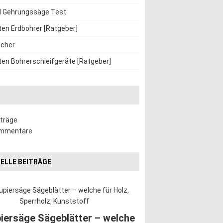
d Gehrungssäge Test
ten Erdbohrer [Ratgeber]
cher
ten Bohrerschleifgeräte [Ratgeber]
iträge
ommentare
ELLE BEITRÄGE
iersäge Sägeblätter – welche