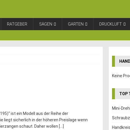
RATGEBER
SÄGEN
GARTEN
DRUCKLUFT
HAND
Keine Pro
TOP 
Mini-Dre
195)“ ist ein Modell aus der Reihe der
Schraubz
 liegt sicherlich in der höheren Preislage wenn
ierzangen schaut. Daher wollen
[…]
Handkrei