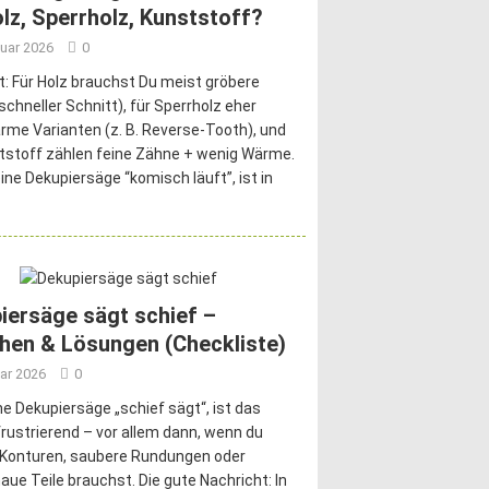
olz, Sperrholz, Kunststoff?
nuar 2026
0
t: Für Holz brauchst Du meist gröbere
(schneller Schnitt), für Sperrholz eher
rme Varianten (z. B. Reverse-Tooth), und
tstoff zählen feine Zähne + wenig Wärme.
ne Dekupiersäge “komisch läuft”, ist in
iersäge sägt schief –
hen & Lösungen (Checkliste)
ar 2026
0
e Dekupiersäge „schief sägt“, ist das
rustrierend – vor allem dann, wenn du
e Konturen, saubere Rundungen oder
ue Teile brauchst. Die gute Nachricht: In