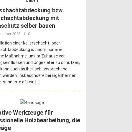
rschachtabdeckung bzw.
schachtabdeckung mit
schutz selber bauen
vember 2023
0
allation einer Kellerschacht- oder
achtabdeckung ist nicht nur eine
che Maßnahme, um Ihr Zuhause vor
gseinflüssen und Ungeziefer zu schützen,
 kann auch ästhetisch ansprechend
t werden. Insbesondere bei Eigenheimen
lerschächte oft ein
[…]
ative Werkzeuge für
ssionelle Holzbearbeitung, die
säge