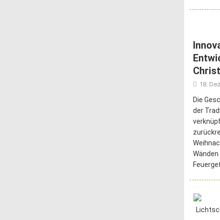
Innov
Entwi
Chris
18. De
Die Gesc
der Tra
verknüpf
zurückr
Weihnac
Wänden 
Feuerge