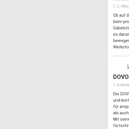
2. Okt
Ob auf d
beim pri
Gabelsta
es darum
bewegen.
Werkstü
DOVOH
4. Nov
Der DOVO
und leis
für ansp
als auch
Mit sei
fortschr