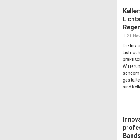
Kelle
Licht
Regen
21. No
Die Inst
Lichtsch
praktis
Witterun
sondern
gestalte
sind Kel
Innov
profe
Band