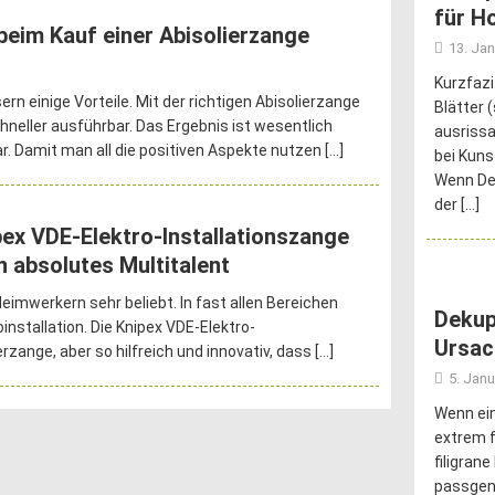
für H
beim Kauf einer Abisolierzange
13. Ja
Kurzfazi
n einige Vorteile. Mit der richtigen Abisolierzange
Blätter 
chneller ausführbar. Das Ergebnis ist wesentlich
ausrissa
bar. Damit man all die positiven Aspekte nutzen
[…]
bei Kuns
Wenn Dei
der
[…]
pex VDE-Elektro-Installationszange
n absolutes Multitalent
imwerkern sehr beliebt. In fast allen Bereichen
Dekup
oinstallation. Die Knipex VDE-Elektro-
Ursac
erzange, aber so hilfreich und innovativ, dass
[…]
5. Janu
Wenn ein
extrem f
filigran
passgena