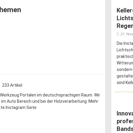
othemen
Kelle
Licht
Regen
21. No
Die Inst
Lichtsch
praktis
Witterun
sondern
gestalte
sind Kel
233 Artikel
 Werkzeug Portalen im deutschsprachigen Raum. Wir
en im Auto Bereich und bei der Holzverarbeitung. Mehr
te Instagram Seite
Innov
profe
Band