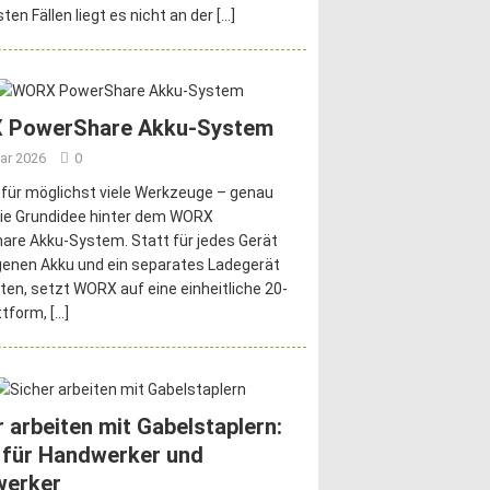
ten Fällen liegt es nicht an der
[…]
 PowerShare Akku-System
ar 2026
0
 für möglichst viele Werkzeuge – genau
die Grundidee hinter dem WORX
re Akku-System. Statt für jedes Gerät
genen Akku und ein separates Ladegerät
ten, setzt WORX auf eine einheitliche 20-
ttform,
[…]
r arbeiten mit Gabelstaplern:
 für Handwerker und
werker