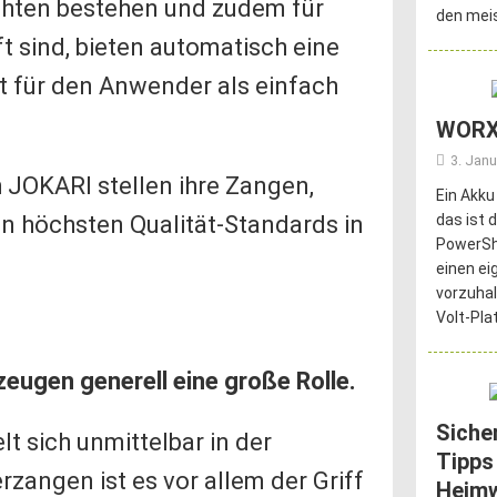
chten bestehen und zudem für
den meis
t sind, bieten automatisch eine
it für den Anwender als einfach
WORX
3. Janu
 JOKARI stellen ihre Zangen,
Ein Akku
n höchsten Qualität-Standards in
das ist 
PowerSha
einen ei
vorzuhal
Volt-Pla
zeugen generell eine große Rolle.
Siche
lt sich unmittelbar in der
Tipps
erzangen ist es vor allem der Griff
Heim