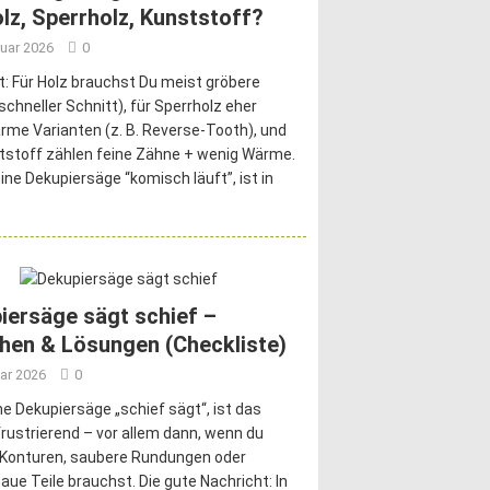
olz, Sperrholz, Kunststoff?
nuar 2026
0
t: Für Holz brauchst Du meist gröbere
(schneller Schnitt), für Sperrholz eher
rme Varianten (z. B. Reverse-Tooth), und
tstoff zählen feine Zähne + wenig Wärme.
ne Dekupiersäge “komisch läuft”, ist in
iersäge sägt schief –
hen & Lösungen (Checkliste)
ar 2026
0
e Dekupiersäge „schief sägt“, ist das
rustrierend – vor allem dann, wenn du
e Konturen, saubere Rundungen oder
ue Teile brauchst. Die gute Nachricht: In