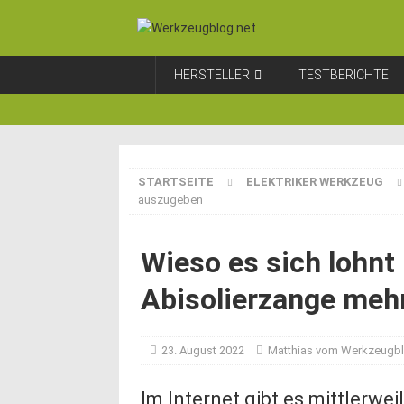
HERSTELLER
TESTBERICHTE
STARTSEITE
ELEKTRIKER WERKZEUG
auszugeben
Wieso es sich lohnt 
Abisolierzange meh
23. August 2022
Matthias vom Werkzeugb
Im Internet gibt es mittlerwe