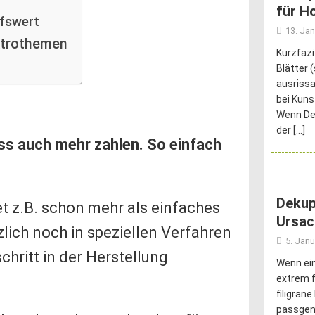
für H
fswert
13. Ja
ktrothemen
Kurzfazi
Blätter 
ausrissa
bei Kuns
Wenn Dei
der
[…]
uss auch mehr zahlen. So einfach
Dekup
t z.B. schon mehr als einfaches
Ursac
zlich noch in speziellen Verfahren
5. Janu
schritt in der Herstellung
Wenn ein
extrem f
filigran
passgena