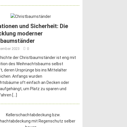
ationen und Sicherheit: Die
cklung moderner
tbaumständer
zember 2023
0
hichte der Christbaumständer ist eng mit
dition des Weihnachtsbaums selbst
t, deren Ursprünge bis ins Mittelalter
eichen. Anfangs wurden
htsbäume oft einfach an Decken oder
aufgehängt, um Platz zu sparen und
fahren
[…]