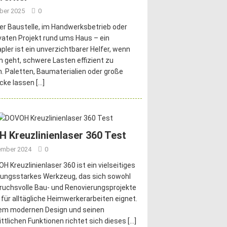
ober 2025
0
er Baustelle, im Handwerksbetrieb oder
vaten Projekt rund ums Haus – ein
pler ist ein unverzichtbarer Helfer, wenn
 geht, schwere Lasten effizient zu
 Paletten, Baumaterialien oder große
cke lassen
[…]
 Kreuzlinienlaser 360 Test
ember 2024
0
H Kreuzlinienlaser 360 ist ein vielseitiges
tungsstarkes Werkzeug, das sich sowohl
ruchsvolle Bau- und Renovierungsprojekte
 für alltägliche Heimwerkerarbeiten eignet.
nem modernen Design und seinen
ittlichen Funktionen richtet sich dieses
[…]