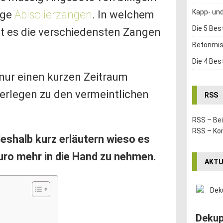
Kapp- un
ige
Abisolierzangen
. In welchem
Die 5 Bes
t es die verschiedensten Zangen
Betonmis
Die 4 Bes
ur einen kurzen Zeitraum
berlegen zu den vermeintlichen
RSS
RSS – Be
RSS – K
deshalb kurz erläutern wieso es
Euro mehr in die Hand zu nehmen.
AKTU
Dekup