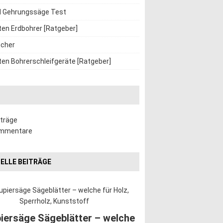
d Gehrungssäge Test
ten Erdbohrer [Ratgeber]
cher
ten Bohrerschleifgeräte [Ratgeber]
iträge
ommentare
ELLE BEITRÄGE
iersäge Sägeblätter – welche