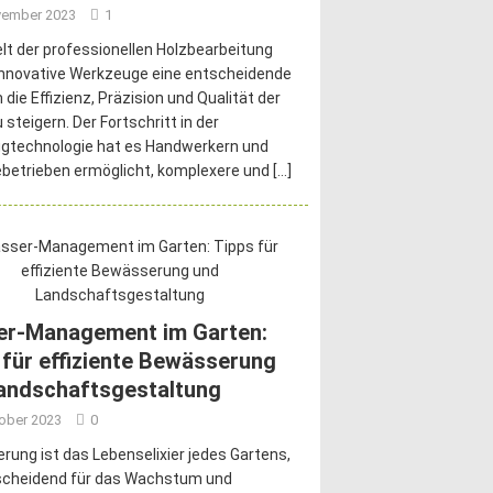
vember 2023
1
elt der professionellen Holzbearbeitung
innovative Werkzeuge eine entscheidende
 die Effizienz, Präzision und Qualität der
 steigern. Der Fortschritt in der
gtechnologie hat es Handwerkern und
ebetrieben ermöglicht, komplexere und
[…]
r-Management im Garten:
 für effiziente Bewässerung
andschaftsgestaltung
tober 2023
0
ung ist das Lebenselixier jedes Gartens,
scheidend für das Wachstum und