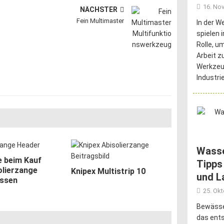
16. No
NÄCHSTER
Fein Multimaster
In der W
spielen 
Rolle, um
Arbeit zu
Werkzeu
Industri
Wasse
e beim Kauf
Tipps
olierzange
Knipex Multistrip 10
und L
ssen
25. Ok
Bewässer
das ent