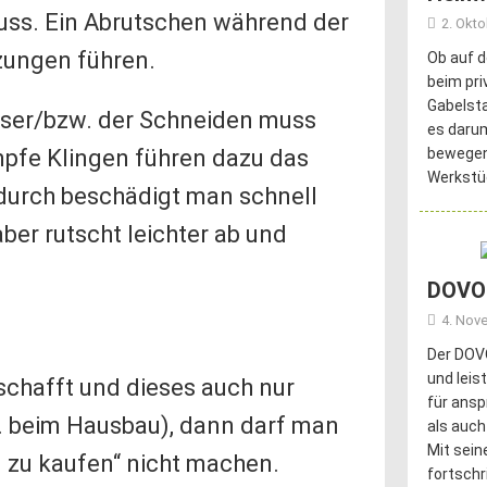
muss. Ein Abrutschen während der
2. Okt
tzungen führen.
Ob auf d
beim pri
Gabelsta
ser/bzw. der Schneiden muss
es darum
umpfe Klingen führen dazu das
bewegen.
Werkstü
urch beschädigt man schnell
aber rutscht leichter ab und
DOVOH
4. Nov
Der DOVO
und leis
chafft und dieses auch nur
für ansp
B. beim Hausbau), dann darf man
als auch
Mit sei
g zu kaufen“ nicht machen.
fortschr