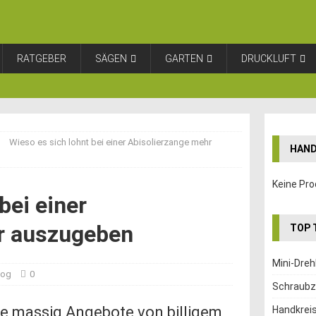
RATGEBER
SÄGEN
GARTEN
DRUCKLUFT
Wieso es sich lohnt bei einer Abisolierzange mehr
HAND
Keine Pro
bei einer
r auszugeben
TOP 
Mini-Dre
log
0
Schraubz
ile massig Angebote von billigem
Handkrei