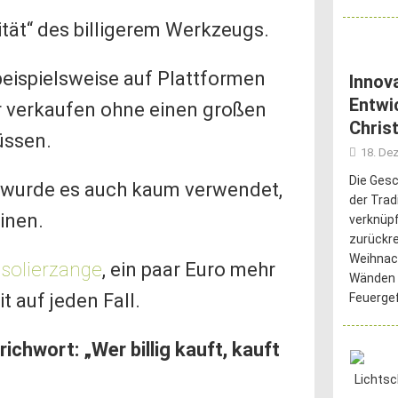
tät“ des billigerem Werkzeugs.
ispielsweise auf Plattformen
Innov
Entwi
r verkaufen ohne einen großen
Chris
üssen.
18. De
Die Gesc
 wurde es auch kaum verwendet,
der Tra
inen.
verknüpf
zurückr
Weihnac
isolierzange
, ein paar Euro mehr
Wänden 
t auf jeden Fall.
Feuerge
ichwort: „Wer billig kauft, kauft