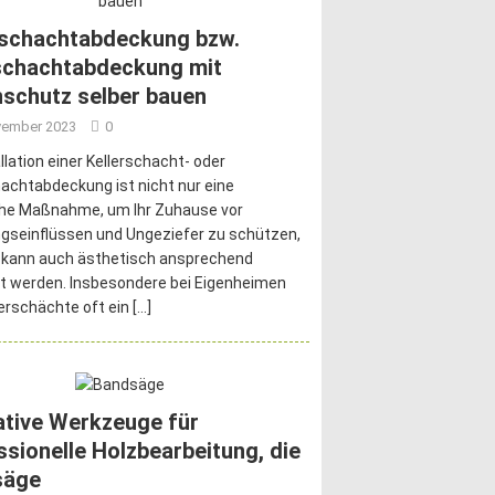
rschachtabdeckung bzw.
schachtabdeckung mit
schutz selber bauen
vember 2023
0
allation einer Kellerschacht- oder
achtabdeckung ist nicht nur eine
che Maßnahme, um Ihr Zuhause vor
gseinflüssen und Ungeziefer zu schützen,
 kann auch ästhetisch ansprechend
t werden. Insbesondere bei Eigenheimen
lerschächte oft ein
[…]
ative Werkzeuge für
ssionelle Holzbearbeitung, die
säge